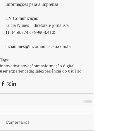
Informações para a imprensa 
LN Comunicação
Lucia Nunes – diretora e jornalista
11 3458.7748 / 99968.4105
lucianunes@lncomunicacao.com.br
Tags:
innovativa
inovação
transformação digital
user experience
digital
experiência do usuário
Comentários