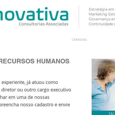
Estratégia em
Marketing Est
Governança e
Continuidade 
EM SOMOS
CONSULTORIA
CASES
CARREIRA
PUBLICAÇÕE
RECURSOS HUMANOS
l experiente, já atuou como
 diretor ou outro cargo executivo
alhar em uma de nossas
 preencha nosso cadastro e envie
FAL