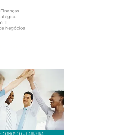
 Finanças
ratégico
m TI
de Negócios
S
CONTATO
E CONOSCO - CARREIRA