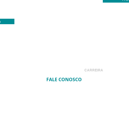
o
OS
CONSULTORIA
CASES
CARREIRA
PUBLI
FALE CONOSCO