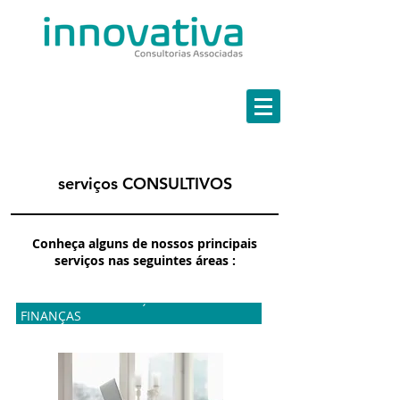
Estratégia em Finanças
Marketing Estratégico
Governança em TI
Continuidade de Negócios
serviços
CONSULTIVOS
Conheça alguns de nossos principais
serviços nas seguintes áreas :
MARKETING ESTRATÉGICO
FINANÇAS