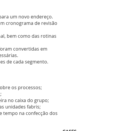
 para um novo endereço.
 um cronograma de revisão
onal, bem como das rotinas
 foram convertidas em
ssárias.
des de cada segmento.
sobre os processos;
;
ira no caixa do grupo;
s unidades fabris;
de tempo na confecção dos