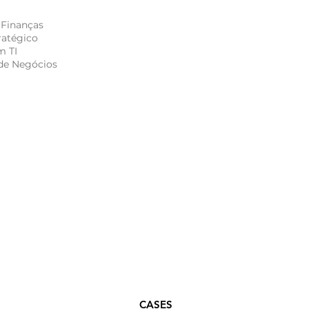
 Finanças
ratégico
m TI
de Negócios
S
CONTATO
r Público
s
 de serviços
ito
CASES