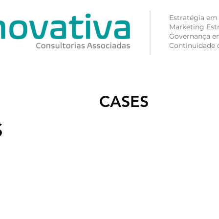
Estratégia em
Marketing Est
Governança e
Continuidade 
EM SOMOS
CONSULTORIA
CASES
CARREIRA
PUBLICAÇÕE
nossos
CASES
S
Interim Management - Controladoria
Implementação de Shared Service
Reestruturação do Processo de Venda ao Seto
Descentralização dos Serviços Compartilhado
Relatório de Despesas de Viagens
Benefício Fiscal sobre faturamento de empresa
Terceirização de back office de análise de créd