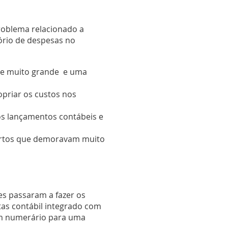
roblema relacionado a
tório de despesas no
ume muito grande e uma
opriar os custos nos
 os lançamentos contábeis e
certos que demoravam muito
es passaram a fazer os
tas contábil integrado com
vam numerário para uma