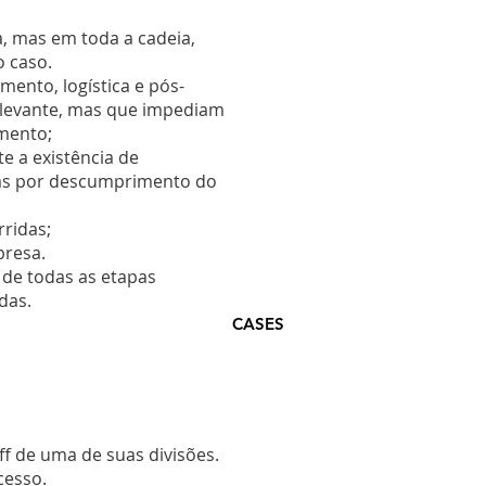
, mas em toda a cadeia,
 caso.
ento, logística e pós-
relevante, mas que impediam
amento;
e a existência de
tas por descumprimento do
ridas;
presa.
de todas as etapas
das.
CASES
f de uma de suas divisões.
cesso.