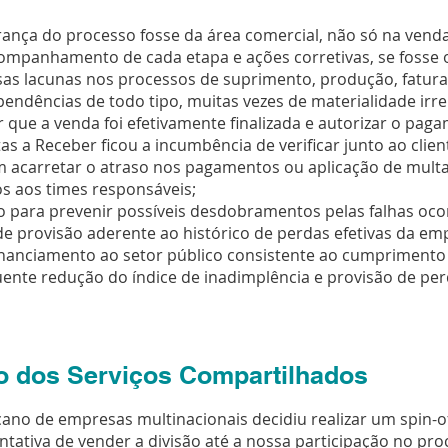
rança do processo fosse da área comercial, não só na venda
panhamento de cada etapa e ações corretivas, se fosse o
sas lacunas nos processos de suprimento, produção, faturam
endências de todo tipo, muitas vezes de materialidade ir
r que a venda foi efetivamente finalizada e autorizar o pag
 a Receber ficou a incumbência de verificar junto ao client
 acarretar o atraso nos pagamentos ou aplicação de mul
os aos times responsáveis;
para prevenir possíveis desdobramentos pelas falhas ocor
de provisão aderente ao histórico de perdas efetivas da em
nanciamento ao setor público consistente ao cumprimento 
ente redução do índice de inadimplência e provisão de per
o dos Serviços Compartilhados
o de empresas multinacionais decidiu realizar um spin-of
tativa de vender a divisão até a nossa participação no pro