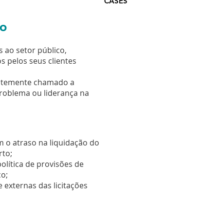
CASES
co
ao setor público,
 pelos seus clientes
antemente chamado a
problema ou liderança na
 o atraso na liquidação do
rto;
política de provisões de
co;
 externas das licitações