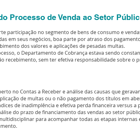
do Processo de Venda ao Setor Públi
e participação no segmento de bens de consumo e vendas 
das em seus negócios, boa parte por atraso dos pagamentos
ebimento dos valores e aplicações de pesadas multas.
ocesso, o Departamento de Cobrança estava sendo const
 não recebimento, sem ter efetiva responsabilidade sobre o 
berto no Contas a Receber e análise das causas que geravam
aplicação de multas ou o não pagamento dos títulos em abe
ndices de inadimplência e efetiva perda financeira versus a 
nálise do prazo de financiamento das vendas ao setor públi
ultidisciplinar para acompanhar todas as etapas internas e
gamento.