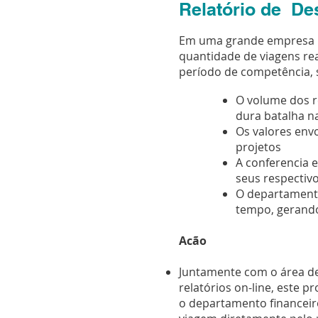
Relatório de De
Em uma grande empresa n
quantidade de viagens rea
período de competência, 
O volume dos r
dura batalha n
Os valores envo
projetos
A conferencia 
seus respectiv
O departamento
tempo, gerando
Acão
Juntamente com o área de 
relatórios on-line, este 
o departamento financeir