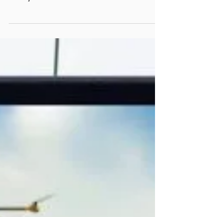
brasileiros
O hackeamento da conta do Twitter de Jack
Dorsey, presidente da rede social, causou
rebuliço na internet nos últimos dias. Tudo
começou...