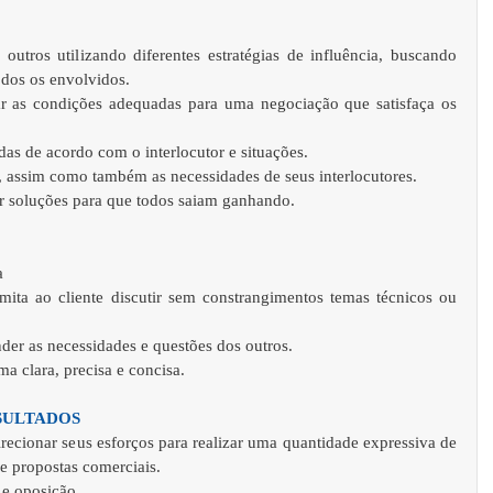
utros utilizando diferentes estratégias de influência, buscando 
odos os envolvidos.   
car as condições adequadas para uma negociação que satisfaça os 
das de acordo com o interlocutor e situações.   
s, assim como também as necessidades de seus interlocutores.   
r soluções para que todos saiam ganhando.  
   
ita ao cliente discutir sem constrangimentos temas técnicos ou 
der as necessidades e questões dos outros.   
a clara, precisa e concisa.  
SULTADOS
recionar seus esforços para realizar uma quantidade expressiva de 
e propostas comerciais.   
 e oposição.   