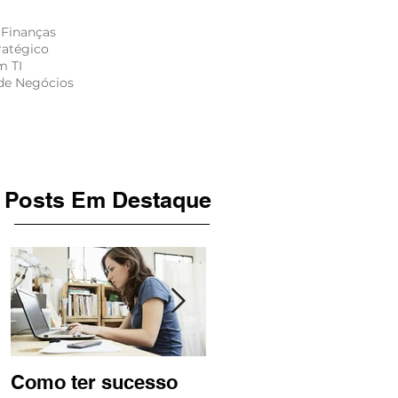
 Finanças
ratégico
m TI
de Negócios
S
CONTATO
Posts Em Destaque
Como ter sucesso
Terceirização da