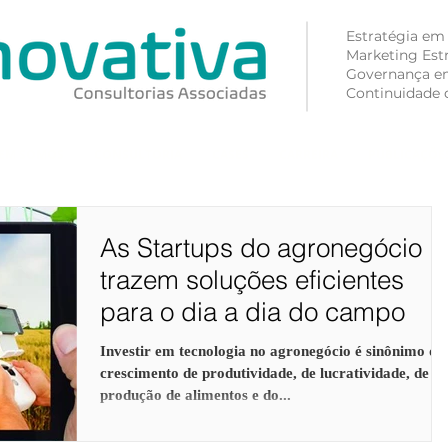
Estratégia em
Marketing Est
Governança e
Continuidade 
EM SOMOS
CONSULTORIA
CASES
CARREIRA
PUBLICAÇÕE
As Startups do agronegócio
trazem soluções eficientes
para o dia a dia do campo
Investir em tecnologia no agronegócio é sinônimo de
crescimento de produtividade, de lucratividade, de
produção de alimentos e do...