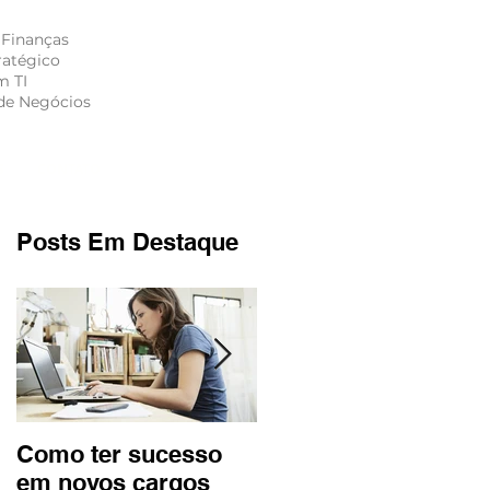
 Finanças
ratégico
m TI
de Negócios
S
CONTATO
Posts Em Destaque
Como ter sucesso
Terceirização da
em novos cargos
atividade fim | Rádio