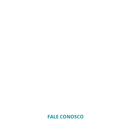
OS
CONSULTORIA
CASES
CARREIRA
PUBLI
FALE CONOSCO