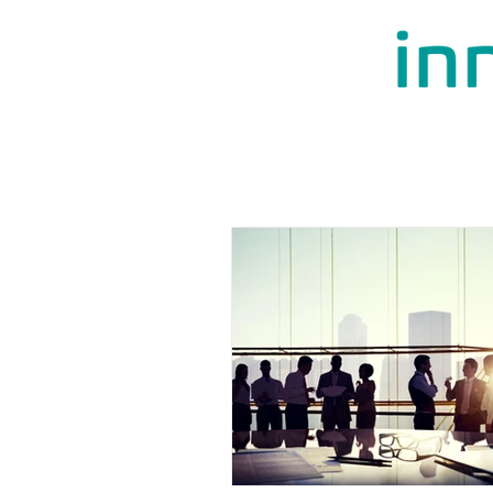
INÍCIO
QU