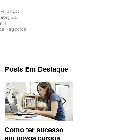
 Finanças
ratégico
m TI
de Negócios
S
CONTATO
Posts Em Destaque
o
Como ter sucesso
Terceirização da
em novos cargos
atividade fim | Rádio