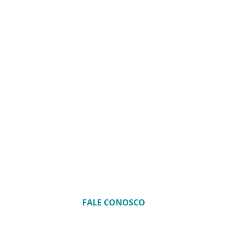
OS
CONSULTORIA
CASES
CARREIRA
PUBLI
FALE CONOSCO