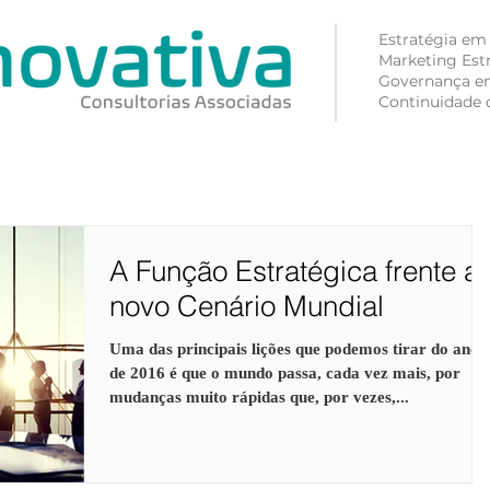
Estratégia em
Marketing Est
Governança e
Continuidade 
EM SOMOS
CONSULTORIA
CASES
CARREIRA
PUBLICAÇÕE
A Função Estratégica frente a
novo Cenário Mundial
Uma das principais lições que podemos tirar do ano
de 2016 é que o mundo passa, cada vez mais, por
mudanças muito rápidas que, por vezes,...