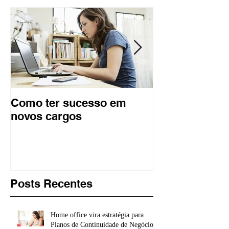
Destaque
Como ter sucesso em
Terceirização 
novos cargos
fim | Rádio J
Posts Recentes